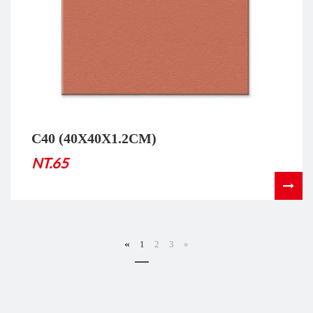
C40 (40X40X1.2CM)
NT.65
«
1
2
3
»